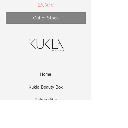
Price
25,00 €
Out of Stock
Home
Kukla Beauty Box
Kainoraštis
Kontaktai