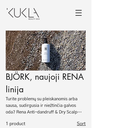
BJÖRK, naujoji RENA
linija
Turite problemų su pleiskanomis arba
sausa, sudirgusia ir niežtinčia galvos
oda? Rena Anti-dandruff & Dry Scalp
Shampoo yra efektyvus šampūnas nuo
1 product
Sort
pleiskanų, kuris švelniai pašalina