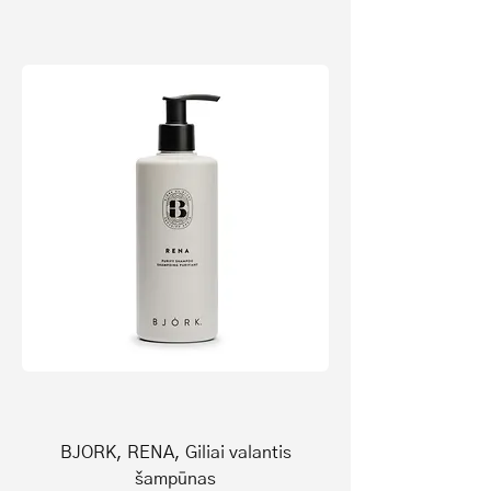
matomus pleiskanas nuo galvos odos ir
neleidžia atsirasti naujoms pleiskanoms.
Rena Scalp Treatment – tai plaukų ir
galvos odos GYDYMAS, kuris padeda
apsaugoti, nuraminti ir subalansuoti
galvos odą. Abieji produktai plaukus
glotnina bei efektyviai sudrėkina, juose
yra pripažinto ingrediento nuo pleiskanų
- piroktono olamino, kuris aktyviai gydo
sausą, sudirgusią ir niežtinčią galvos odą.
BJORK, RENA, Giliai valantis
šampūnas