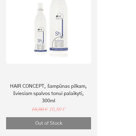
HAIR CONCEPT, šampūnas pilkam,
šviesiam spalvos tonui palaikyti,
300ml
Regular Price
Sale Price
18,00 €
10,80 €
Out of Stock