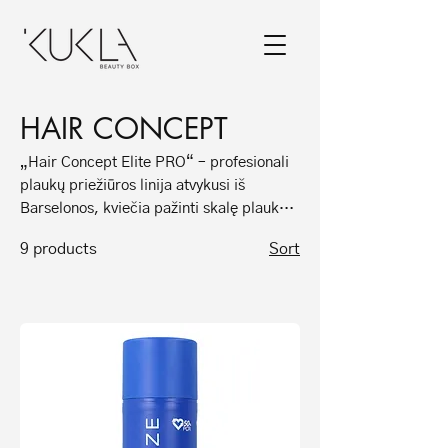
HAIR CONCEPT
„Hair Concept Elite PRO“ – profesionali
plaukų priežiūros linija atvykusi iš
Barselonos, kviečia pažinti skalę plaukų
kosmetikos produktų. Nuo „Volume“
9 products
Sort
pakeliančios nuo šaknų iki itin inovatyvios
„Silver“, skirtos šviesintam plaukui
išlaikyti sidabrinį atspalvį, linijos.
Inovatyviausi aktyvieji ingredientai
kiekvienai kosmetikos linijai padeda ne
tik atlikti paskirties darbus, bet ir
išsaugoti plaukų struktūrą bei sveikatinti
jų būklę.