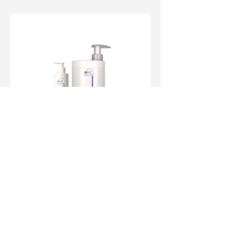
HAIR CONCEPT, plaukų kaukė pilkam,
šviesiam spalvos tonui palaikyti,
300ml