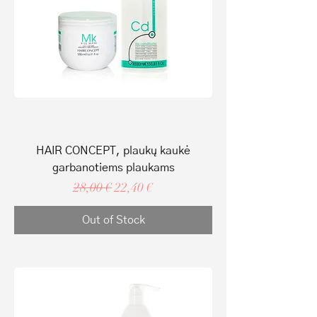
HAIR CONCEPT, plaukų kaukė
garbanotiems plaukams
Regular Price
Sale Price
28,00 €
22,40 €
Out of Stock