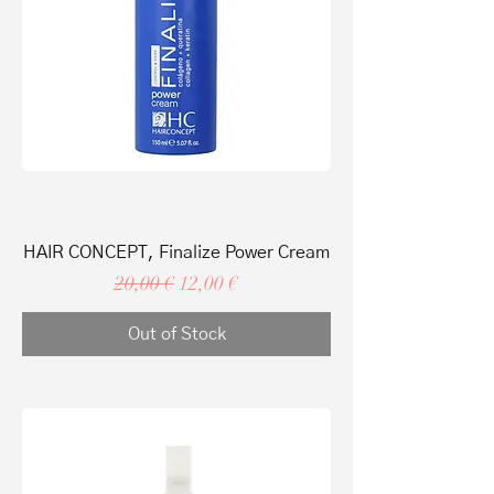
HAIR CONCEPT, Finalize Power Cream
Regular Price
Sale Price
20,00 €
12,00 €
Out of Stock