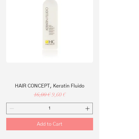
HAIR CONCEPT, Keratin Fluido
Regular Price
Sale Price
16,00 €
9,60 €
Add to Cart