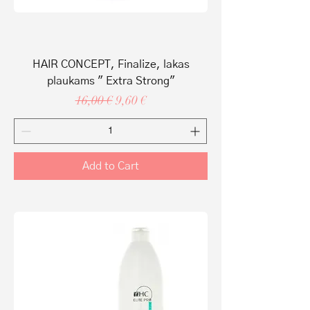
HAIR CONCEPT, Finalize, lakas
plaukams " Extra Strong"
Regular Price
Sale Price
16,00 €
9,60 €
Add to Cart