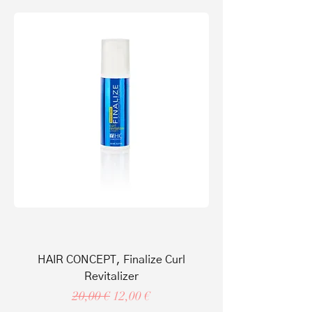
HAIR CONCEPT, Finalize Curl
Revitalizer
Regular Price
Sale Price
20,00 €
12,00 €