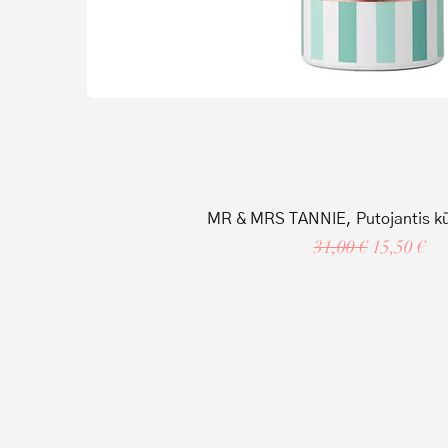
MR & MRS TANNIE, Putojantis kū
Regular Price
Sale Price
31,00 €
15,50 €