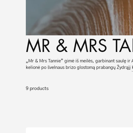
MR & MRS T
„Mr & Mrs Tannie“ gimė iš meilės, garbinant saulę ir 
kelionė po švelnaus brizo glostomą prabangų Žydrąjį Kr
skleidžiančias aukštos klasės žavesį ir žaismingumą. 
klasika susitinka su moderniuoju glamūru ir prabanga. 
burbuliukai ir energingas gyvenimo būdas įsiveržia į p
9 products
įdegiu. Savaiminio įdegio produktai „Mr & Mrs Tannie“