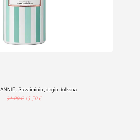
NNIE, Savaiminio įdegio dulksna
Regular Price
Sale Price
31,00 €
15,50 €