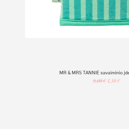
MR & MRS TANNIE savaiminio įdeg
Regular Price
Sale Price
9,00 €
4,50 €