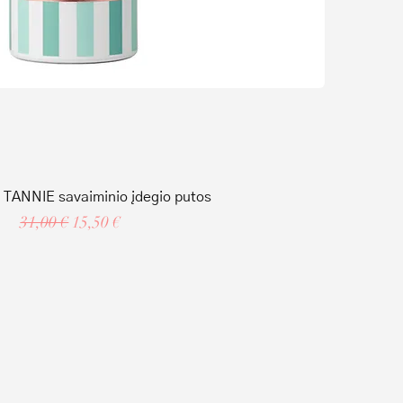
TANNIE savaiminio įdegio putos
Regular Price
Sale Price
31,00 €
15,50 €