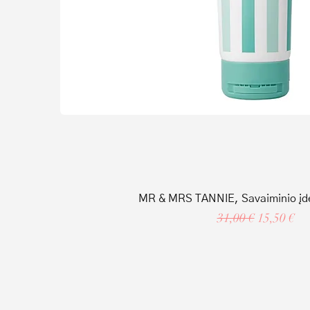
MR & MRS TANNIE, Savaiminio įde
Regular Price
Sale Price
31,00 €
15,50 €