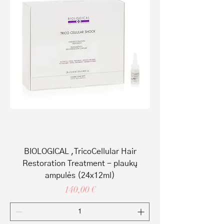
BIOLOGICAL ,TricoCellular Hair
Restoration Treatment - plaukų
ampulės (24x12ml)
Price
140,00 €