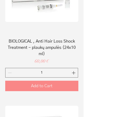
BIOLOGICAL , Anti Hair Loss Shock
Treatment - plaukų ampulės (24x10
ml)
Price
60,00 €
Add to Cart