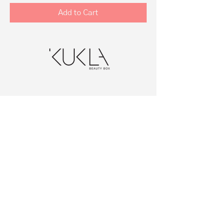
Add to Cart
Home
Kukla Beauty Box
Kainoraštis
Kontaktai
Sąlygos ir taisyklės