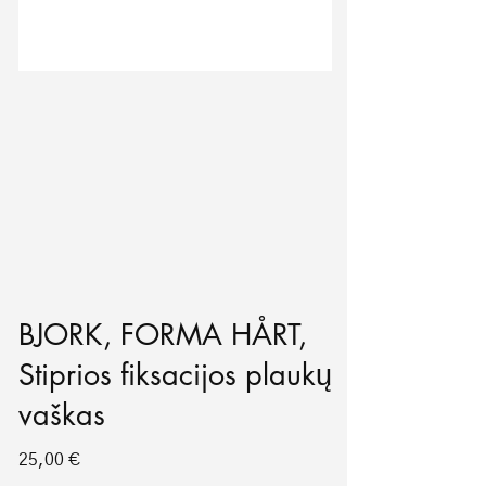
BJORK, FORMA HÅRT,
Stiprios fiksacijos plaukų
vaškas
Price
25,00 €