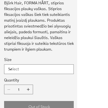
Björk Hair, FORMA HÅRT, stiprios
fiksacijos plaukų vaškas. Stiprios
fiksacijos vaškas šiek tiek suteikiantis
matinį įvaizdį plaukams. Produktas
prisotintas sviestmedžio bei alyvuogių
aliejais, padeda formuoti, pamaitina ir
neleidžia plaukui šiauštis. Vaškas
stipriai fiksuoja ir suteikia tekstūros tiek
trumpiem ir ilgiem plaukam.
Size
Quantity
Out of Stock