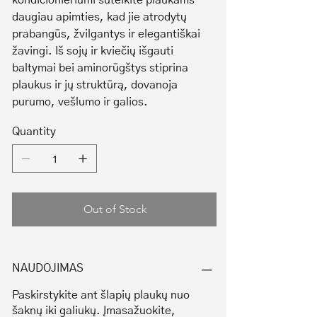
kondicionieriumi suteikite plaukams
daugiau apimties, kad jie atrodytų
prabangūs, žvilgantys ir elegantiškai
žavingi. Iš sojų ir kviečių išgauti
baltymai bei aminorūgštys stiprina
plaukus ir jų struktūrą, dovanoja
purumo, vešlumo ir galios.
Quantity
Out of Stock
NAUDOJIMAS
Paskirstykite ant šlapių plaukų nuo
šaknų iki galiukų. Įmasažuokite,