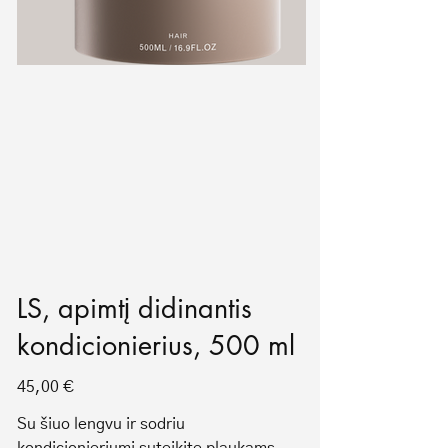
LS, apimtį didinantis
kondicionierius, 500 ml
Price
45,00 €
Su šiuo lengvu ir sodriu