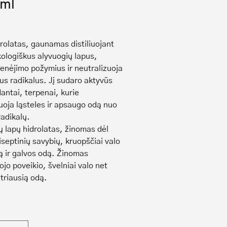
ml
drolatas, gaunamas distiliuojant
kologiškus alyvuogių lapus,
enėjimo požymius ir neutralizuoja
ius radikalus. Jį sudaro aktyvūs
antai, terpenai, kurie
uoja ląsteles ir apsaugo odą nuo
radikalų.
ų lapų hidrolatas, žinomas dėl
iseptinių savybių, kruopščiai valo
ą ir galvos odą. Žinomas
jo poveikio, švelniai valo net
utriausią odą.