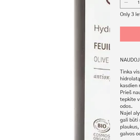
Only 3 le
NAUDOJ
Tinka vis
hidrolat
kasdien r
Prieš na
tepkite v
odos.
Najel aly
gali būt
plaukus, 
galvos o