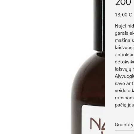
200 
Price
13,00 €
Najel hi
garais e
mažina s
laisvuos
antioksid
detoksik
laisvųjų 
Alyvuogi
savo ant
veido od
raminamo
pačią ja
Quantity