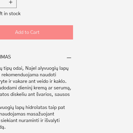
ft in stock
Add to Cart
IMAS
ų tipų odai, Najel alyvuogių lapų
ą rekomenduojama naudoti
yte ir vakare ant veido ir kaklo.
udodami dieninį kremą ar serumą,
atos diskeliu ant švarios, sausos
vuogių lapų hidrolatas taip pat
i naudojamas masažuojant
siekiant nuraminti ir išvalyti
dą.