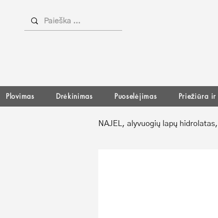
Plovimas
Drėkinimas
Puoselėjimas
Priežiūra i
NAJEL, alyvuogių lapų hidrolatas, 