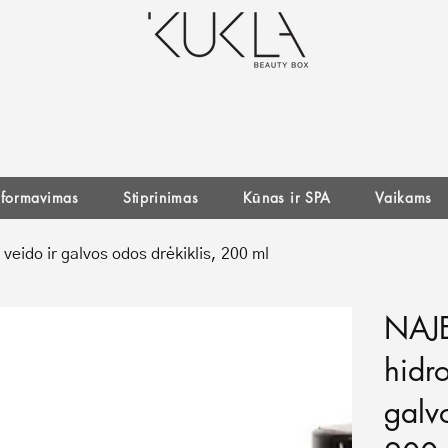
r formavimas
Stiprinimas
Kūnas ir SPA
Vaikams
veido ir galvos odos drėkiklis, 200 ml
NAJE
hidro
galvo