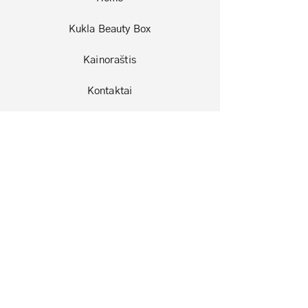
Kukla Beauty Box
Kainoraštis
Kontaktai
Sąlygos ir taisyklės
Privatumo politika
Slapukai
Facebook
Instagram