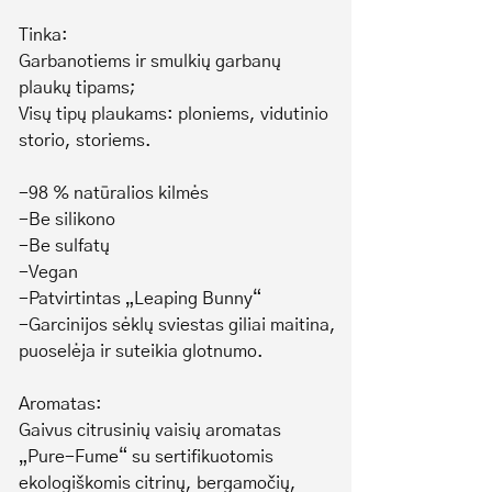
Tinka:
Garbanotiems ir smulkių garbanų
plaukų tipams;
Visų tipų plaukams: ploniems, vidutinio
storio, storiems.
-98 % natūralios kilmės
-Be silikono
-Be sulfatų
-Vegan
-Patvirtintas „Leaping Bunny“
-Garcinijos sėklų sviestas giliai maitina,
puoselėja ir suteikia glotnumo.
Aromatas:
Gaivus citrusinių vaisių aromatas
„Pure-Fume“ su sertifikuotomis
ekologiškomis citrinų, bergamočių,