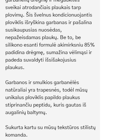
garbanėlių drėgmę ir mėgaukitės
sveikai atrodančiais plaukais tarp
plovimų. Šis švelnus kondicionuojantis
ploviklis išryškina garbanas ir pašalina
susikaupusias nuosėdas,
nepažeisdamas plaukų. Be to, be
silikono esanti formulė akimirksniu 85%
padidina drėgmę, sumažina vėlimąsi ir
padeda suvaldyti išsišakojusius
plaukus.
Garbanos ir smulkios garbanėlės
natūraliai yra trapesnės, todėl mūsų
unikalus ploviklis papildo plaukus
stiprinančiu peptidu, kuris gautas iš
augalinių baltymų.
Sukurta kartu su mūsų tekstūros stilistų
komanda.