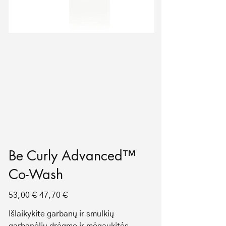
Be Curly Advanced™
Co-Wash
Original
Sale
53,00 €
47,70 €
price
price
Išlaikykite garbanų ir smulkių