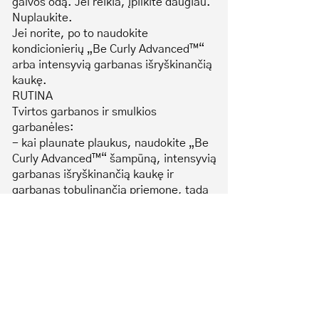
galvos odą. Jei reikia, įpilkite daugiau.
Nuplaukite.
Jei norite, po to naudokite
kondicionierių „Be Curly Advanced™“
arba intensyvią garbanas išryškinančią
kaukę.
RUTINA
Tvirtos garbanos ir smulkios
garbanėles:
- kai plaunate plaukus, naudokite „Be
Curly Advanced™“ šampūną, intensyvią
garbanas išryškinančią kaukę ir
garbanas tobulinančią priemonę, tada
formuokite stilių su smulkias garbanas
pabrėžiančiu geliu.
- Naudokite tarp plovimo dienų, kad
švelniai išvalytumėte, bet
nepažeistumėte plaukų.
Ingredientai