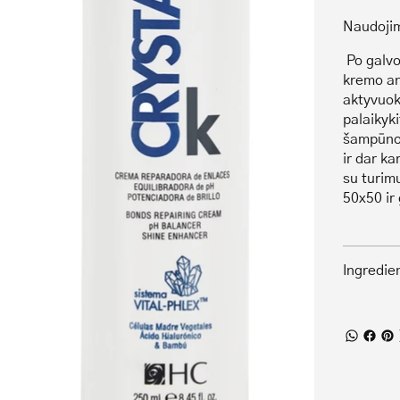
Naudoji
Po galvo
kremo an
aktyvuok
palaikyk
šampūno.
ir dar ka
su turim
50x50 ir 
Ingredie