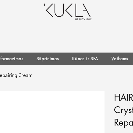
r formavimas
Stiprinimas
Kūnas ir SPA
Vaikams
epairing Cream
HAI
Crys
Repa