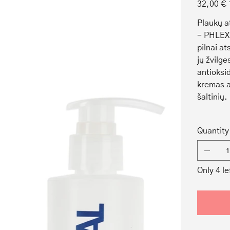
Original
32,00 €
price
Plaukų a
- PHLEX 
pilnai at
jų žvilge
antioksi
kremas a
šaltinių.
Quantity
Only 4 le