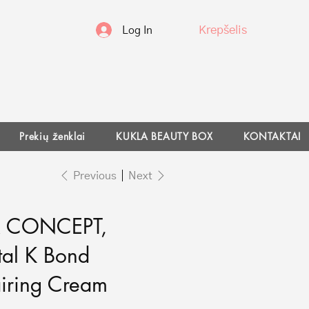
Krepšelis
Log In
Prekių ženklai
KUKLA BEAUTY BOX
KONTAKTAI
Previous
Next
R CONCEPT,
tal K Bond
iring Cream