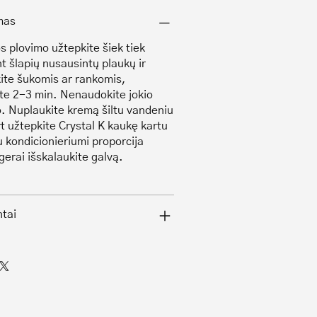
mas
s plovimo užtepkite šiek tiek
t šlapių nusausintų plaukų ir
ite šukomis ar rankomis,
ite 2-3 min. Nenaudokite jokio
 Nuplaukite kremą šiltu vandeniu
rt užtepkite Crystal K kaukę kartu
u kondicionieriumi proporcija
gerai išskalaukite galvą.
ntai