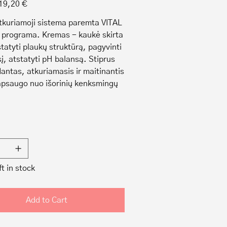
Sale
19,20 €
price
tkuriamoji sistema paremta VITAL
programa. Kremas - kaukė skirta
statyti plaukų struktūrą, pagyvinti
sį, atstatyti pH balansą. Stiprus
dantas, atkuriamasis ir maitinantis
psaugo nuo išorinių kenksmingų
ft in stock
Add to Cart