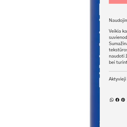
Naudoji
Veikia k
suvienodi
Sumažina
tekstūro
naudoti 
bei turi
Aktyvieji