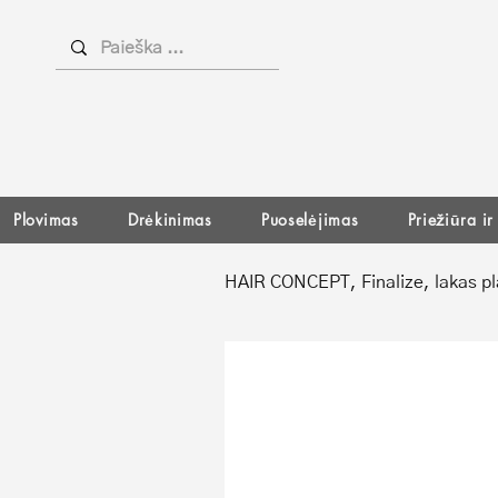
Plovimas
Drėkinimas
Puoselėjimas
Priežiūra i
HAIR CONCEPT, Finalize, lakas p