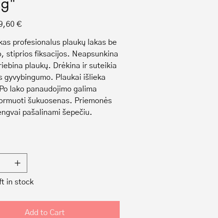
ng"
Sale
9,60 €
price
kas profesionalus plaukų lakas be
o, stiprios fiksacijos. Neapsunkina
iebina plaukų. Drėkina ir suteikia
 gyvybingumo. Plaukai išlieka
Po lako panaudojimo galima
formuoti šukuosenas. Priemonės
lengvai pašalinami šepečiu.
ft in stock
Add to Cart