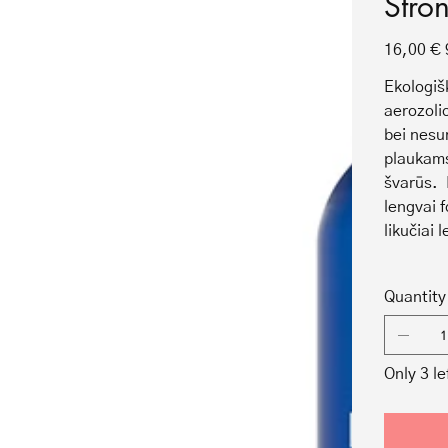
Stro
Original
16,00 €
price
Ekologiš
aerozoli
bei nesur
plaukams
švarūs. 
lengvai 
likučiai 
Quantity
Only 3 le