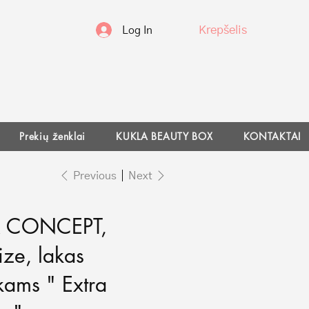
Krepšelis
Log In
Prekių ženklai
KUKLA BEAUTY BOX
KONTAKTAI
Previous
Next
R CONCEPT,
ize, lakas
kams " Extra