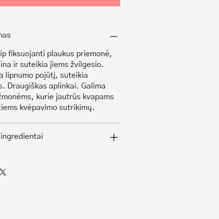
mas
aip fiksuojanti plaukus priemonė,
na ir suteikia jiems žvilgesio.
 lipnumo pojūtį, suteikia
s. Draugiškas aplinkai. Galima
žmonėms, kurie jautrūs kvapams
ntiems kvėpavimo sutrikimų.
 ingredientai