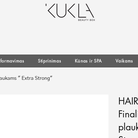
r formavimas
Stiprinimas
Kūnas ir SPA
Vaikams
laukams " Extra Strong"
HAI
Final
plau