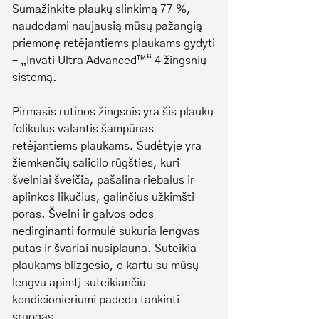
Sumažinkite plaukų slinkimą 77 %,
naudodami naujausią mūsų pažangią
priemonę retėjantiems plaukams gydyti
– „Invati Ultra Advanced™“ 4 žingsnių
sistemą.
Pirmasis rutinos žingsnis yra šis plaukų
folikulus valantis šampūnas
retėjantiems plaukams. Sudėtyje yra
žiemkenčių salicilo rūgšties, kuri
švelniai šveičia, pašalina riebalus ir
aplinkos likučius, galinčius užkimšti
poras. Švelni ir galvos odos
nedirginanti formulė sukuria lengvas
putas ir švariai nusiplauna. Suteikia
plaukams blizgesio, o kartu su mūsų
lengvu apimtį suteikiančiu
kondicionieriumi padeda tankinti
sruogas.