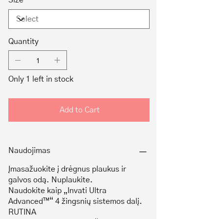
Size
Quantity
Only 1 left in stock
Add to Cart
Naudojimas
Įmasažuokite į drėgnus plaukus ir
galvos odą. Nuplaukite.
Naudokite kaip „Invati Ultra
Advanced™“ 4 žingsnių sistemos dalį.
RUTINA