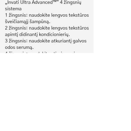
„Invati Ultra Advanced™“ 4 žingsnių
sistema
1 žingsnis: naudokite lengvos tekstūros
šveičiamąjį šampūną.
2 žingsnis: naudokite lengvos tekstūros
apimtį didinantį kondicionierių.
3 žingsnis: naudokite atkuriantį galvos
odos serumą.
4 žingsnis: naudokite stiprinamąją
nenuplaunamą priemonę.
+ formuokite:
naudokite apimtį didinančias putas.
Ingredientai