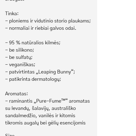
Tinka:
- ploniems ir vidutinio storio plaukams;
- normaliai ir riebiai galvos odai.
- 95 % natūralios kilmės;
- be silikono;
- be sulfatų;
- veganiškas;
- patvirtintas „Leaping Bunny“;
- patikrinta dermatologų;
Aromatas:
- raminantis „Pure-Fume™“ aromatas
su levandų, šalavijų, australiško
sandalmedžio, vanilės ir kitomis
tikromis augalų bei gėlių esencijomis