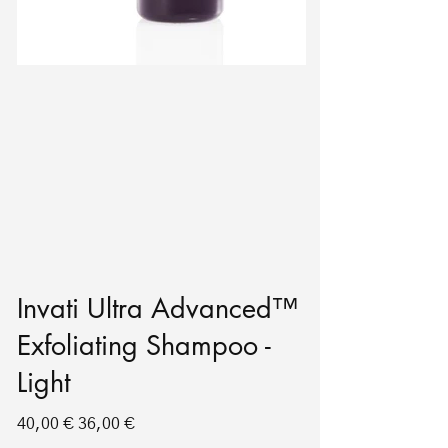
Invati Ultra Advanced™
Exfoliating Shampoo -
Light
Original
Sale
40,00 €
36,00 €
price
price