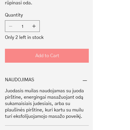
rūpinasi oda.
Quantity
Only 2 left in stock
Add to Cart
NAUDOJIMAS
Juodasis muilas naudojamas su juoda
pirštine, energingai masažuojant odą
sukamaisiais judesiais, arba su
plaušinės pirštine, kuri kartu su muilu
turi eksfolijuojamojo masažo poveikį.