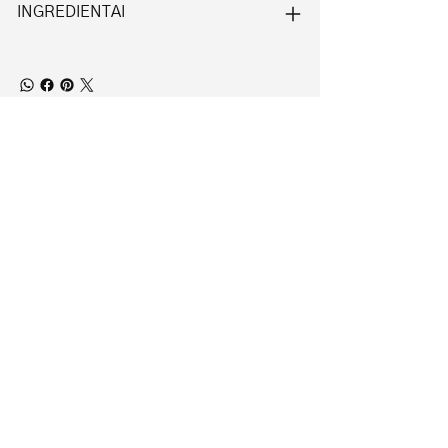
INGREDIENTAI
Home
Kukla Beauty Box
Kainoraštis
Kontaktai