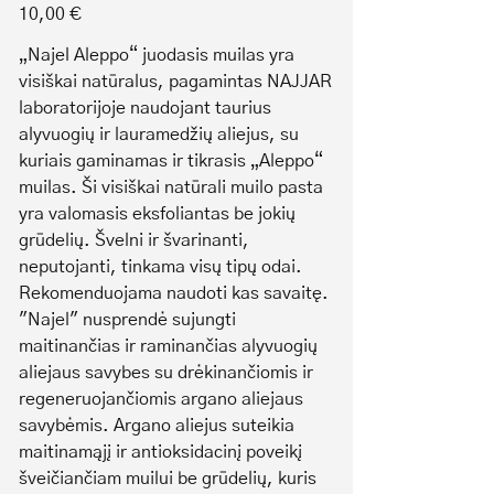
Price
10,00 €
„Najel Aleppo“ juodasis muilas yra
visiškai natūralus, pagamintas NAJJAR
laboratorijoje naudojant taurius
alyvuogių ir lauramedžių aliejus, su
kuriais gaminamas ir tikrasis „Aleppo“
muilas. Ši visiškai natūrali muilo pasta
yra valomasis eksfoliantas be jokių
grūdelių. Švelni ir švarinanti,
neputojanti, tinkama visų tipų odai.
Rekomenduojama naudoti kas savaitę.
"Najel" nusprendė sujungti
maitinančias ir raminančias alyvuogių
aliejaus savybes su drėkinančiomis ir
regeneruojančiomis argano aliejaus
savybėmis. Argano aliejus suteikia
maitinamąjį ir antioksidacinį poveikį
šveičiančiam muilui be grūdelių, kuris