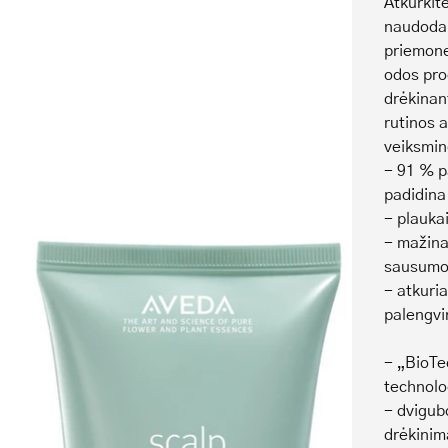
Atkurkit
naudodam
priemone
odos pro
drėkinan
rutinos 
veiksmi
- 91 % p
padidina 
- plaukai
- mažina
sausumo
- atkuria
palengvi
- „BioTe
technolo
- dvigub
drėkinim