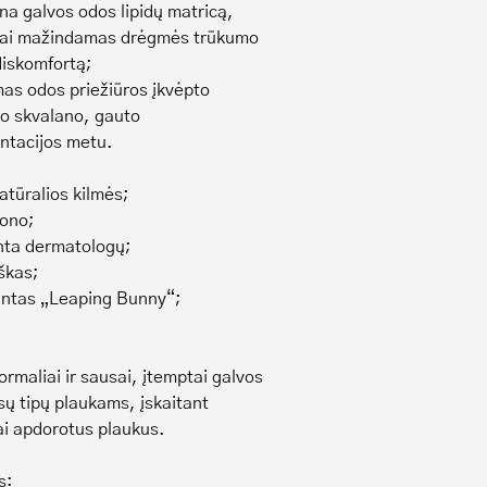
na galvos odos lipidų matricą,
ai mažindamas drėgmės trūkumo
diskomfortą;
mas odos priežiūros įkvėpto
o skvalano, gauto
ntacijos metu.
atūralios kilmės;
kono;
inta dermatologų;
škas;
tintas „Leaping Bunny“;
ormaliai ir sausai, įtemptai galvos
isų tipų plaukams, įskaitant
i apdorotus plaukus.
s: