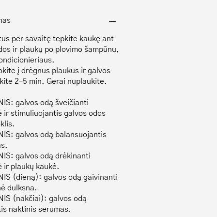
mas
tus per savaitę tepkite kaukę ant
dos ir plaukų po plovimo šampūnu,
ondicionieriaus.
kite į drėgnus plaukus ir galvos
kite 2–5 min. Gerai nuplaukite.
IS: galvos odą šveičianti
 ir stimuliuojantis galvos odos
lis.
IS: galvos odą balansuojantis
s.
IS: galvos odą drėkinanti
 ir plaukų kaukė.
IS (dieną): galvos odą gaivinanti
ė dulksna.
IS (nakčiai): galvos odą
tis naktinis serumas.