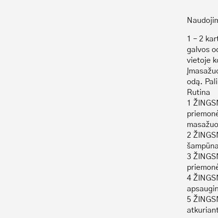
Naudoji
1 – 2 kar
galvos o
vietoje k
Įmasažuo
odą. Pali
Rutina
1 ŽINGSN
priemonė
masažuok
2 ŽINGSN
šampūna
3 ŽINGSN
priemonė
4 ŽINGSN
apsaugin
5 ŽINGSN
atkurian