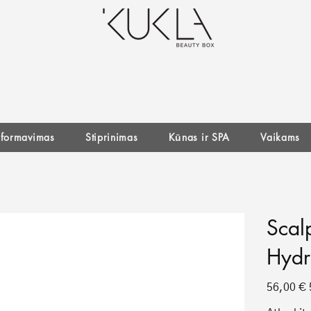
r formavimas
Stiprinimas
Kūnas ir SPA
Vaikams
Scal
Hydr
Original
56,00 €
price