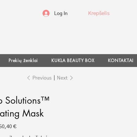
Krepšelis
Log In
Prekių ženklai
KUKLA BEAUTY BOX
KONTAKTAI
Previous
Next
p Solutions™
ating Mask
Sale
50,40 €
price