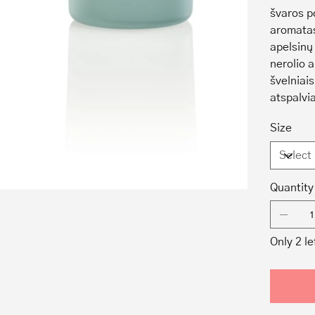
švaros po
aromatas 
apelsinų 
nerolio 
švelniais
atspalvia
Size
Quantity
Only 2 le