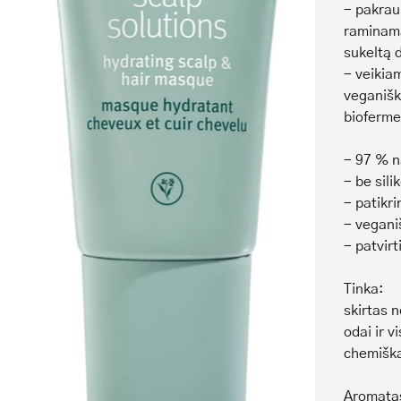
- pakrau
raminam
sukeltą 
- veikia
veganišk
bioferme
- 97 % n
- be sili
- patikr
- vegani
- patvir
Tinka:
skirtas n
odai ir v
chemiška
Aromata