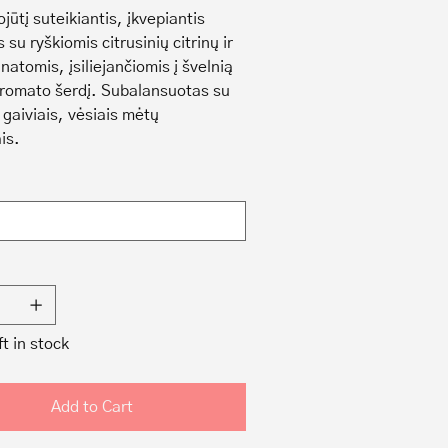
jūtį suteikiantis, įkvepiantis
su ryškiomis citrusinių citrinų ir
natomis, įsiliejančiomis į švelnią
aromato šerdį. Subalansuotas su
 gaiviais, vėsiais mėtų
is.
ft in stock
Add to Cart