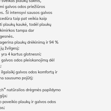
e sveikas plaukų šaknis,
i galvos odos priežiūros
s. Ši intensyvi sausos galvos
cedūra taip pat veikia kaip
ti plaukų kaukė, todėl plaukų
akimirkos tampa dar
ngesnės.
agerina plaukų drėkinimą ir 94 %
jų žvilgesį;
 yra 4 kartus glotnesni;
 galvos odos pleiskanojimą dėl
;
 ilgalaikį galvos odos komfortą ir
na sausumo pojūtį;
ch“ natūralios drėgmės papildymo
gija;
o poveikio plaukų ir galvos odos
as;