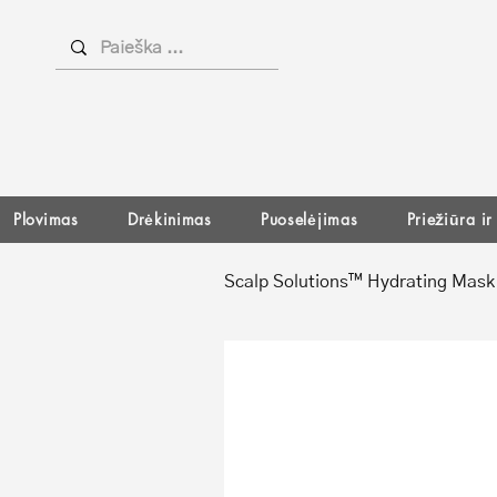
Plovimas
Drėkinimas
Puoselėjimas
Priežiūra i
Scalp Solutions™ Hydrating Mask