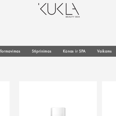
r formavimas
Stiprinimas
Kūnas ir SPA
Vaikams