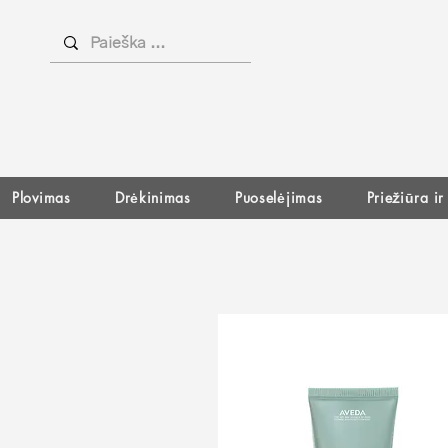
Plovimas
Drėkinimas
Puoselėjimas
Priežiūra i