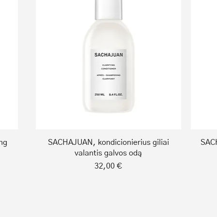
Quick View
ng
SACHAJUAN, kondicionierius giliai
SACH
valantis galvos odą
Price
32,00 €