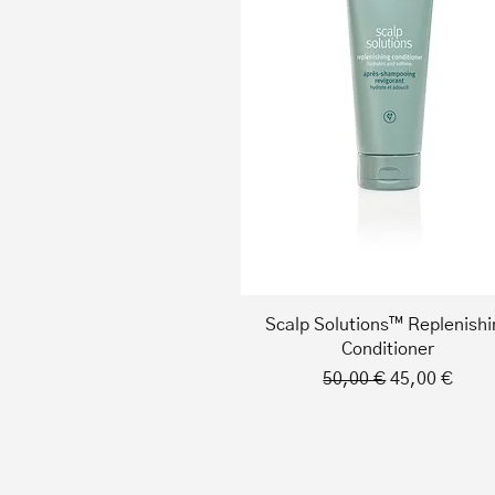
Quick View
Scalp Solutions™ Replenishi
Conditioner
Regular Price
Sale Price
50,00 €
45,00 €