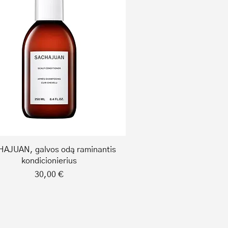
Quick View
AJUAN, galvos odą raminantis
kondicionierius
Price
30,00 €