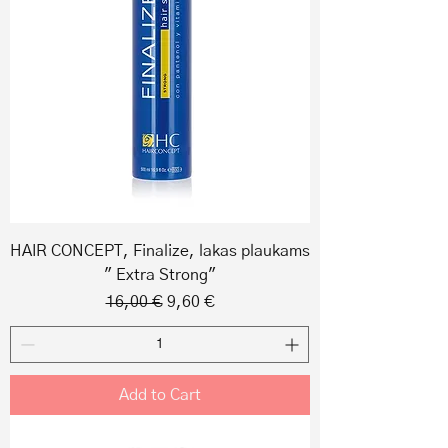
HAIR CONCEPT, Finalize, lakas plaukams
" Extra Strong"
Regular Price
Sale Price
16,00 €
9,60 €
Add to Cart