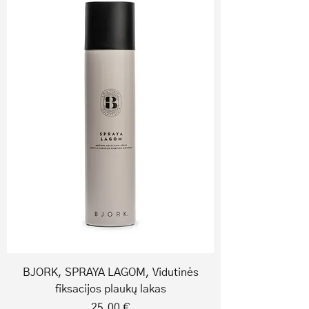
BJORK, SPRAYA LAGOM, Vidutinės
fiksacijos plaukų lakas
Price
25,00 €