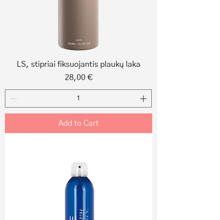
LS, stipriai fiksuojantis plaukų laka
Price
28,00 €
Add to Cart